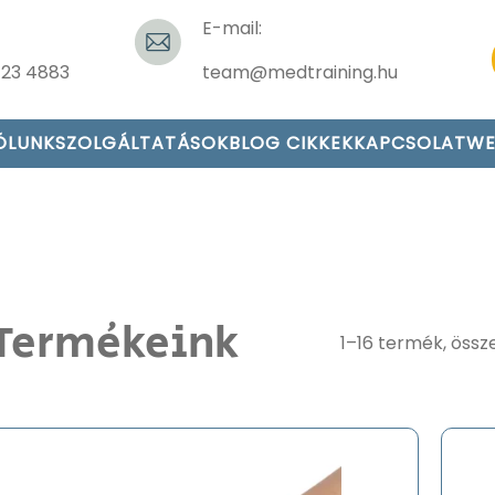
E-mail:
423 4883
team@medtraining.hu
ÓLUNK
SZOLGÁLTATÁSOK
BLOG CIKKEK
KAPCSOLAT
WE
Termékeink
1–16 termék, össz