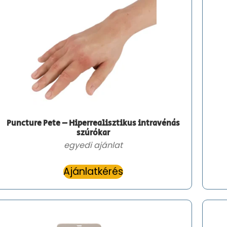
Puncture Pete – Hiperrealisztikus intravénás
szúrókar
egyedi ajánlat
Ajánlatkérés