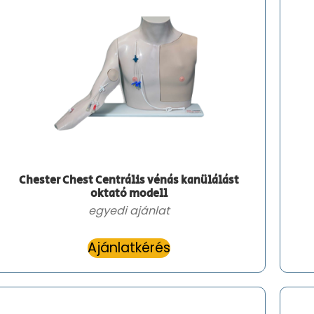
Chester Chest Centrális vénás kanülálást
oktató modell
egyedi ajánlat
Ajánlatkérés