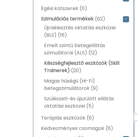
termék
11
Égési kötszerek
11
termék
62
Szimulációs termékek
62
−
termék
Újraélesztés oktatási eszközei
16
(BLS)
16
termék
Emelt szintű betegellátás
12
szimulátorai (ALS)
12
termék
Készségfejlesztő eszközök (Skill
20
Trainerek)
20
termék
Magas hűségű (Hi-Fi)
9
betegszimulátorok
9
termék
Szülészeti-és újszülött ellátás
5
oktatási eszközei
5
termék
6
Terápiás eszközök
6
termék
6
Kedvezményes csomagok
6
termék