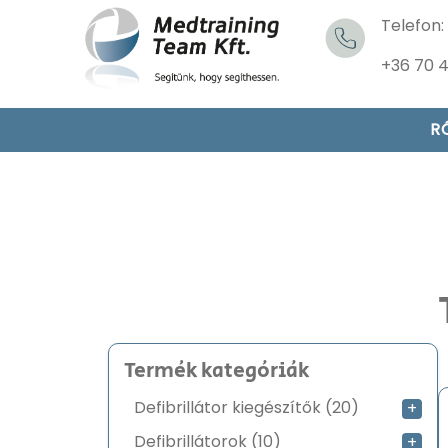
Telefon:
+36 70 
R
Termék kategóriák
20
Defibrillátor kiegészítők
20
+
termék
10
Defibrillátorok
10
+