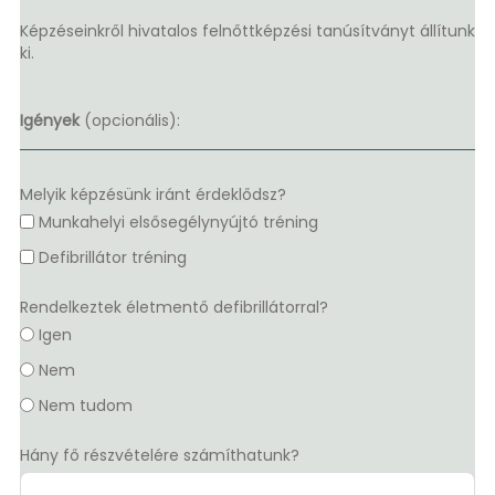
Képzéseinkről hivatalos felnőttképzési tanúsítványt állítunk
ki.
Igények
(opcionális):
Melyik képzésünk iránt érdeklődsz?
Munkahelyi elsősegélynyújtó tréning
Defibrillátor tréning
Rendelkeztek életmentő defibrillátorral?
Igen
Nem
Nem tudom
Hány fő részvételére számíthatunk?