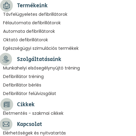
Termékeink
Távfelügyeletes defibrillátorok
Félautomata defibrillátorok
Automata defibrillátorok
Oktató defibrillátorok
Egészségügyi szimulációs termékek
Szolgáltatásaink
Munkahelyi elsősegélynyújtó tréning
Defibrillátor tréning
Defibrillátor bérlés
Defibrillátor felülvizsgálat
Cikkek
Életmentés - szakmai cikkek
Kapcsolat
Elérhetőségek és nyitvatartás