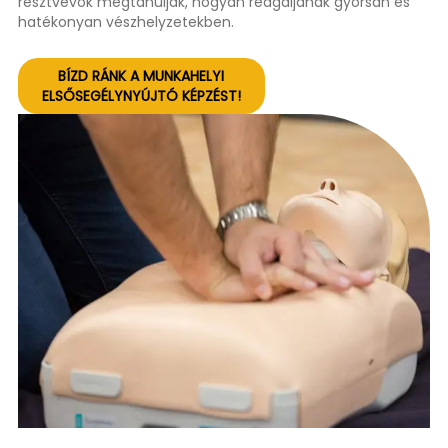
résztvevők megtanulják, hogyan reagáljanak gyorsan és
hatékonyan vészhelyzetekben.
BÍZD RÁNK A MUNKAHELYI
ELSŐSEGÉLYNYÚJTÓ KÉPZÉST!