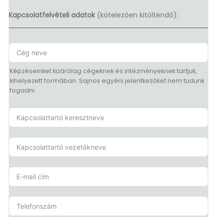
Kapcsolatfelvételi adatok
(kötelezően kitöltendő):
Képzéseinket kizárólag cégeknek és intézményeknek tartjuk,
kihelyezett formában. Sajnos egyéni jelentkezőket nem tudunk
fogadni.