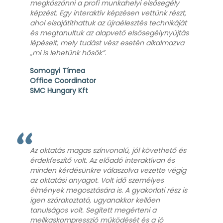
megköszönni a profi munkahelyi elsősegély
képzést. Egy interaktív képzésen vettünk részt,
ahol elsajátíthattuk az újraélesztés technikáját
és megtanultuk az alapvető elsősegélynyújtás
lépéseit, mely tudást vész esetén alkalmazva
„mi is lehetünk hősök”.
Somogyi Tímea
Office Coordinator
SMC Hungary Kft
Az oktatás magas színvonalú, jól követhető és
érdekfeszítő volt. Az előadó interaktívan és
minden kérdésünkre válaszolva vezette végig
az oktatási anyagot. Volt idő személyes
élmények megosztására is. A gyakorlati rész is
igen szórakoztató, ugyanakkor kellően
tanulságos volt. Segített megérteni a
mellkaskompresszió működését és a jó