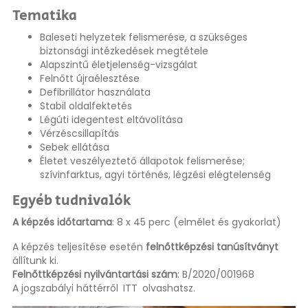
Tematika
Baleseti helyzetek felismerése, a szükséges
biztonsági intézkedések megtétele
Alapszintű életjelenség-vizsgálat
Felnőtt újraélesztése
Defibrillátor használata
Stabil oldalfektetés
Légúti idegentest eltávolítása
Vérzéscsillapítás
Sebek ellátása
Életet veszélyeztető állapotok felismerése;
szívinfarktus, agyi történés, légzési elégtelenség
Egyéb tudnivalók
A képzés időtartama
: 8 x 45 perc (elmélet és gyakorlat)
A képzés teljesítése esetén
felnőttképzési tanúsítványt
állítunk ki.
Felnőttképzési nyilvántartási szám
: B/2020/001968
A jogszabályi háttérről
ITT
olvashatsz.