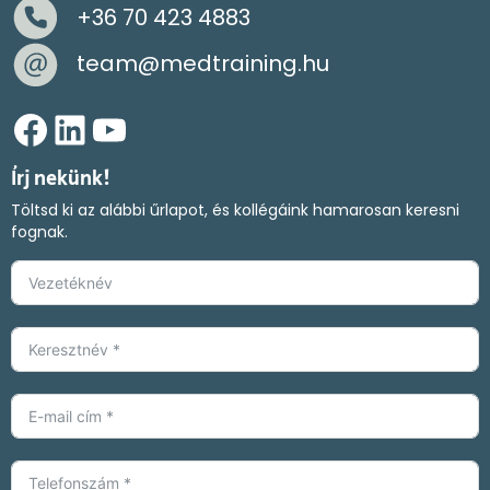
+36 70 423 4883
team@medtraining.hu
Facebook
LinkedIn
YouTube
Írj nekünk!
Töltsd ki az alábbi űrlapot, és kollégáink hamarosan keresni
fognak.