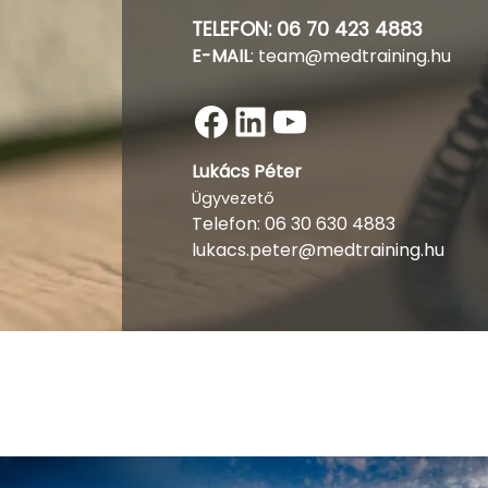
TELEFON:
06 70 423 4883
E-MAIL
:
team@medtraining.hu
Facebook
LinkedIn
YouTube
Lukács Péter
Ügyvezető
Telefon:
06 30 630 4883
lukacs.peter@medtraining.hu