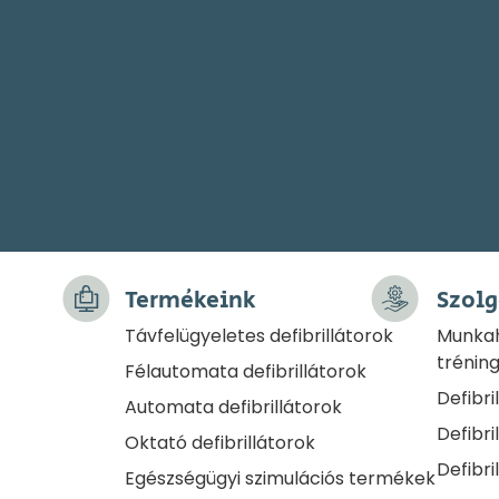
Termékeink
Szolg
Távfelügyeletes defibrillátorok
Munkah
trénin
Félautomata defibrillátorok
Defibri
Automata defibrillátorok
Defibri
Oktató defibrillátorok
Defibri
Egészségügyi szimulációs termékek