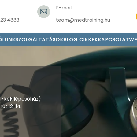
E-mail:
423 4883
team@medtraining.hu
ÓLUNK
SZOLGÁLTATÁSOK
BLOG CIKKEK
KAPCSOLAT
WE
(2C-kék lépcsőház)
út 12-14.