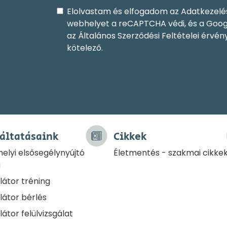
Elolvastam és elfogadom az
Adatkezelé
webhelyet a reCAPTCHA védi, és a
Goog
az
Általános Szerződési Feltételei
érvénye
kötelező.
áltatásaink
Cikkek
elyi elsősegélynyújtó
Életmentés - szakmai cikke
g
llátor tréning
llátor bérlés
llátor felülvizsgálat