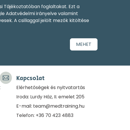
si Tájékoztatóban
foglaltakat. Ezt a
le Adatvédelmi irányelve
valamint
sek. A csillaggal jelölt mezők kitöltése
MEHET
Kapcsolat
k
Elérhetőségek és nyitvatartás
Iroda: Lurdy Ház, II. emelet 205
E-mail:
team@medtraining.hu
Telefon: +36 70 423 4883