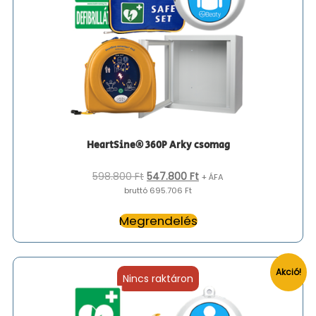
HeartSine® 360P Arky csomag
Original
Current
598.800
Ft
547.800
Ft
+ ÁFA
price
price
bruttó 695.706 Ft
was:
is:
598.800 Ft.
547.800 Ft.
Megrendelés
Akció!
Nincs raktáron