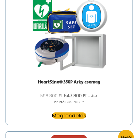
HeartSine® 350P Arky csomag
Original
Current
598.800
Ft
547.800
Ft
+ ÁFA
price
price
bruttó 695.706 Ft
was:
is:
598.800 Ft.
547.800 Ft.
Megrendelés
Akció!