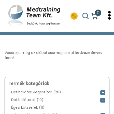
0
Vásárolja meg az alábbi csomagjainkat
kedvezményes
K
ár
on!
megt
To
pén
Termék kategóriák
20
Defibrillátor kiegészítők
20
+
termék
10
Defibrillátorok
10
+
termék
11
Égési kötszerek
11
termék