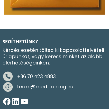
SEGÍTHETÜNK?
Kérdés esetén töltsd ki kapcsolatfelvételi
űrlapunkat, vagy keress minket az alábbi
elérhetőségeinken:
+36 70 423 4883
team@medtraining.hu
Facebook
LinkedIn
YouTube