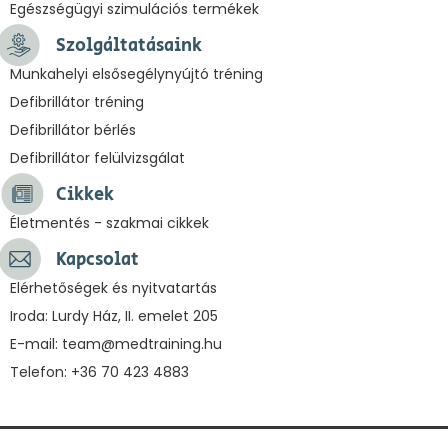
Egészségügyi szimulációs termékek
Szolgáltatásaink
Munkahelyi elsősegélynyújtó tréning
Defibrillátor tréning
Defibrillátor bérlés
Defibrillátor felülvizsgálat
Cikkek
Életmentés - szakmai cikkek
Kapcsolat
Elérhetőségek és nyitvatartás
Iroda: Lurdy Ház, II. emelet 205
E-mail:
team@medtraining.hu
Telefon: +36 70 423 4883