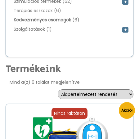
62
Szimulációs termékek
62
+
termék
6
Terápiás eszközök
6
termék
6
Kedvezményes csomagok
6
termék
1
Szolgáltatások
1
+
termék
Termékeink
Mind a(z) 6 találat megjelenítve
Akció!
Nincs raktáron