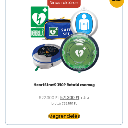
Nincs raktáron
HeartSine® 350P Rotaid csomag
Original
Current
622.300
Ft
571.300
Ft
+ ÁFA
price
price
bruttó 725.551 Ft
was:
is:
622.300 Ft.
571.300 Ft.
Megrendelés