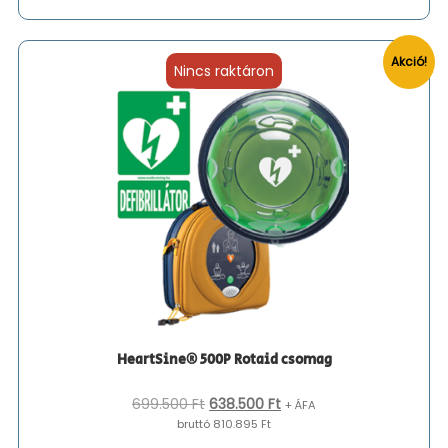
Akció!
Nincs raktáron
HeartSine® 500P Rotaid csomag
Original
Current
699.500
Ft
638.500
Ft
+ ÁFA
price
price
bruttó 810.895 Ft
was:
is: