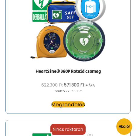
HeartSine® 360P Rotaid csomag
Original
Current
622.300
Ft
571.300
Ft
+ ÁFA
price
price
bruttó 725.551 Ft
was:
is:
622.300 Ft.
571.300 Ft.
Megrendelés
Akció!
Nincs raktáron