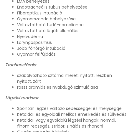
LMA behelyezés
Endotracheális tubus behelyezése
Fiberoptikus intubáció
Gyomorszonda behelyezése
Változtatható tüdő-compliance
Változtatható légúti ellenállás
Nyelvödéma
Laryngospasmus
Jobb főhörgő intubáció
Gyomor felfújódás
Tracheostómia
szabályozható sztóma méret: nyitott, részben
nyitott, zárt
rossz áramlás és nyákdugó szimulálása
Légzési rendszer
Spontán légzés változó sebességgel és mélységgel
Kétoldali és egyoldali mellkas emelkedés és süllyedés
Kétoldali vagy egyoldalú légzési hangok: normál,
finom recsegés, stridor, zihálás és rhonchi
Oxigén szaturáció kijelzés