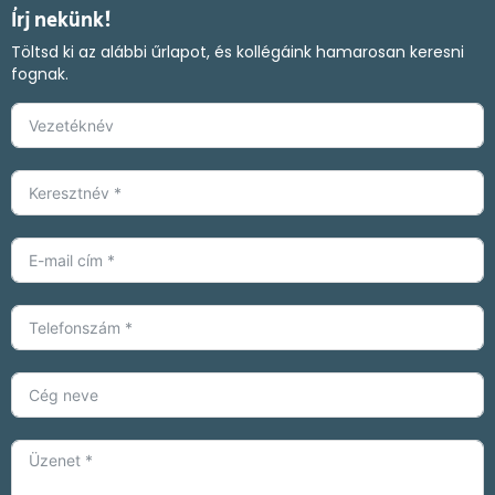
Írj nekünk!
Töltsd ki az alábbi űrlapot, és kollégáink hamarosan keresni
fognak.