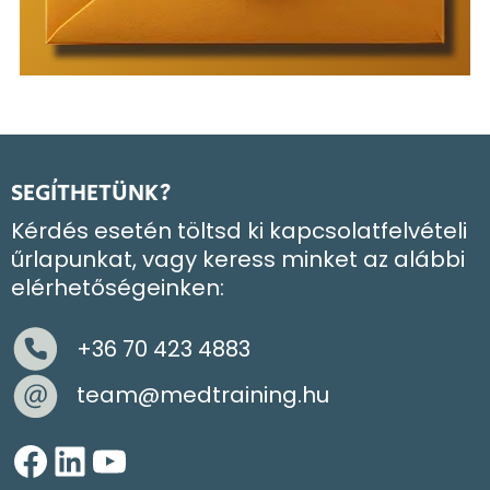
SEGÍTHETÜNK?
Kérdés esetén töltsd ki kapcsolatfelvételi
űrlapunkat, vagy keress minket az alábbi
elérhetőségeinken:
+36 70 423 4883
team@medtraining.hu
Facebook
LinkedIn
YouTube