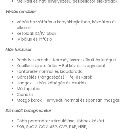
Mellkasi és háti elhelyezésű defibrillátor elektródák
Vénás rendszer
vénás hozzáférés a könyökhajlatban, kézháton és
alkaron
Kétoldali IO/IV lábak
IV bólus és infúzió
Más funkciók
Reaktív szemek – Normál, összeszűkült és kitágult
Kapilláris újratelődés – Bal kéz és szegycsont
Fontanelle normál és kidudorodó
Görcsölés (rángatózás) – fej és karok
Hangok – sírás, köhögés és csuklás
Májtapintás
Cianózis
Mozgó karok – ernyedt, normál és spontán mozgás
Szimulált betegmonitor
Több paraméter szimulálása, többek között:
EKG, SpO2, CO2, ABP, CVP, PAP, NIBP,