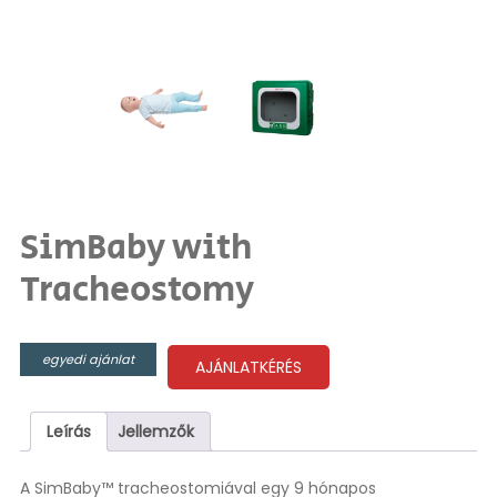
SimBaby with
Tracheostomy
egyedi ajánlat
AJÁNLATKÉRÉS
Leírás
Jellemzők
A SimBaby™ tracheostomiával egy 9 hónapos