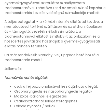
gyermekgyógyászati szimulátor szabályozható
tracheostomával. Lehetővé teszi az emelt szintű képzést a
tracheostomiás kezelés valósághű szimulációja mellett.
A teljes betegutat – a kórházi intenzív ellátástól kezdve, a
mentőautóval történő szállításon és az otthoni ápoláson
át – támogató, vezeték nélküli szimulátort, a
tracheostomiával ellátott SimBaby-t az önbizalom és a
hozzáértés javítására használják a gyermekgyógyászati
ellátás minden területén.
Ha már rendelkezik SimBaby-vel, upgradelhető hozzá a
tracheostomia modul.
Jellemzők:
Normál-és nehéz légútak
csak a fej pozicionálásával lesz átjárható a légút,
Oropharyngealis és nasopharyngealis légútak
Maszkos-ballonos lélegeztetés
Csatlakoztatható lélegeztetőgéphez
Cricoid nyomás / Sellick