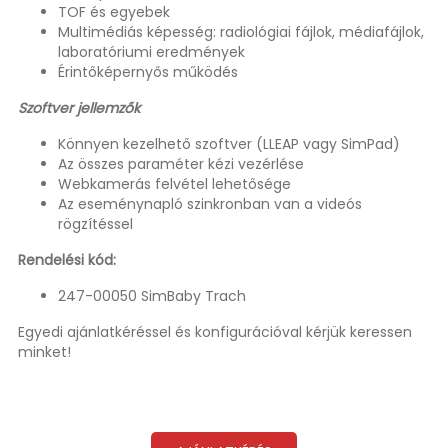
TOF és egyebek
Multimédiás képesség: radiológiai fájlok, médiafájlok,
laboratóriumi eredmények
Érintőképernyős működés
Szoftver jellemzők
Könnyen kezelhető szoftver (LLEAP vagy SimPad)
Az összes paraméter kézi vezérlése
Webkamerás felvétel lehetősége
Az eseménynapló szinkronban van a videós
rögzítéssel
Rendelési kód:
247-00050 SimBaby Trach
Egyedi ajánlatkéréssel és konfigurációval kérjük keressen
minket!