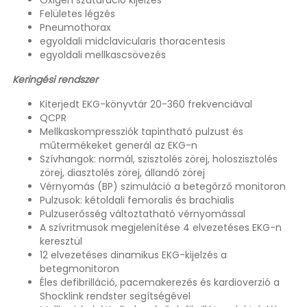
Felületes légzés
Pneumothorax
egyoldali midclavicularis thoracentesis
egyoldali mellkascsövezés
Keringési rendszer
Kiterjedt EKG-könyvtár 20-360 frekvenciával
QCPR
Mellkaskompressziók tapintható pulzust és
műtermékeket generál az EKG-n
Szívhangok: normál, szisztolés zörej, holoszisztolés
zörej, diasztolés zörej, állandó zörej
Vérnyomás (BP) szimuláció a betegőrző monitoron
Pulzusok: kétoldali femoralis és brachialis
Pulzuserősség változtatható vérnyomással
A szívritmusok megjelenítése 4 elvezetéses EKG-n
keresztül
12 elvezetéses dinamikus EKG-kijelzés a
betegmonitoron
Éles defibrilláció, pacemakerezés és kardioverzió a
Shocklink rendster segítségével