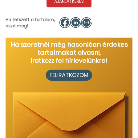
AJÁNLATKÉRÉS
Ha tetszett a tartalom,
oszd meg!
Ha szeretnél még hasonlóan érdekes
tartalmakat olvasni,
iratkozz fel hírlevelünkre!
FELIRATKOZOM