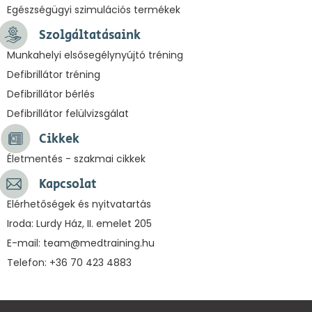
Egészségügyi szimulációs termékek
Szolgáltatásaink
Munkahelyi elsősegélynyújtó tréning
Defibrillátor tréning
Defibrillátor bérlés
Defibrillátor felülvizsgálat
Cikkek
Életmentés - szakmai cikkek
Kapcsolat
Elérhetőségek és nyitvatartás
Iroda: Lurdy Ház, II. emelet 205
E-mail:
team@medtraining.hu
Telefon: +36 70 423 4883