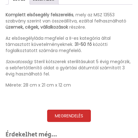
Komplett elsősegély felszerelés
, mely az MSZ 13553
szabvány szerint van összeállítva, ezáltal felhasználható
üzemek, cégek, vállalkozások
részére.
Az elsősegélyláda megfelel a II-es kategória által
támasztott követelményeknek.
31-50 fő
közötti
foglalkoztatott számára megfelelő.
Szavatosság:
Steril kötszerek sterilitásukat 5 évig megőrzik,
a sebfertőtlenítő oldat a gyártási dátumtól számított 3
évig használható fel.
Mérete: 28 cm x 21 cm x 12 cm
MEGRENDELÉS
Érdekelhet még…