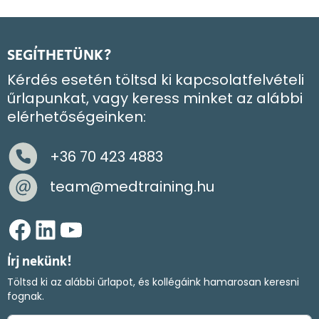
SEGÍTHETÜNK?
Kérdés esetén töltsd ki kapcsolatfelvételi
űrlapunkat, vagy keress minket az alábbi
elérhetőségeinken:
+36 70 423 4883
team@medtraining.hu
Facebook
LinkedIn
YouTube
Írj nekünk!
Töltsd ki az alábbi űrlapot, és kollégáink hamarosan keresni
fognak.