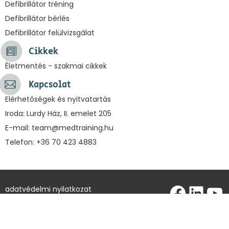
Defibrillátor tréning
Defibrillátor bérlés
Defibrillátor felülvizsgálat
Cikkek
Életmentés - szakmai cikkek
Kapcsolat
Elérhetőségek és nyitvatartás
Iroda: Lurdy Ház, II. emelet 205
E-mail:
team@medtraining.hu
Telefon: +36 70 423 4883
Faceb
Link
Yo
adatvédelmi nyilatkozat
süti (cookie) kezelés
fizetési és szállítási feltételek
impresszum