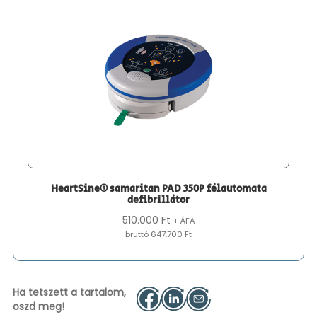
HeartSine® samaritan PAD 350P félautomata
defibrillátor
510.000
Ft
+ ÁFA
bruttó 647.700 Ft
Ha tetszett a tartalom,
oszd meg!