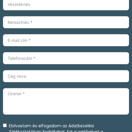
Elolvastam és elfogadom az
Adatkezelési
Tájékoztatóban
foglaltakat. Ezt a webhelyet a