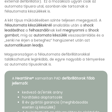
external defibrillator). Ez a mozaikszó ugyan csak az
automata típusra utal, azonban ide tartoznak a
félautomata készülékek is.
A két típus működésében szinte teljesen megegyező. A
félautomata készülékeknél
analizálás után a
shock
leadásához
a
felhasználó
nak kell
megnyomni
a
Shock
gombot
, míg az
automata készülék
visszaszámlálás és a
„senki ne érjen a beteghez” hangüzenet után azt
automatikusan leadja.
Magyarországon a félautomata defibrillátorokkal
találkozhatunk leginkább, de egyre nagyobb a térnyerése
az automata típusoknak is.
A
HeartSine
® samaritan PAD
defibrillátorok
főbb
jellemzői:
kedvező ár/érték arány
hordtáska alaptartozék
8 év gyártói garancia (meghibásodás
esetén új készülék)