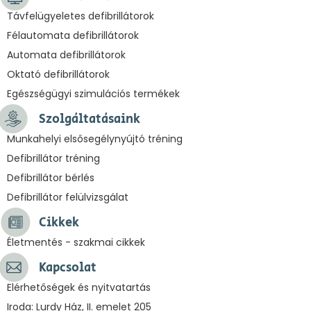
Távfelügyeletes defibrillátorok
Félautomata defibrillátorok
Automata defibrillátorok
Oktató defibrillátorok
Egészségügyi szimulációs termékek
Szolgáltatásaink
Munkahelyi elsősegélynyújtó tréning
Defibrillátor tréning
Defibrillátor bérlés
Defibrillátor felülvizsgálat
Cikkek
Életmentés - szakmai cikkek
Kapcsolat
Elérhetőségek és nyitvatartás
Iroda: Lurdy Ház, II. emelet 205