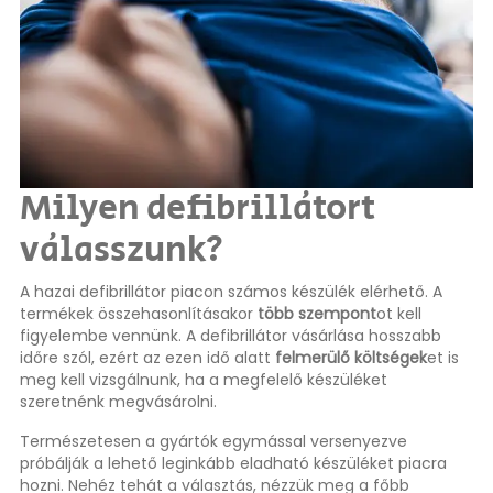
Milyen defibrillátort
válasszunk?
A hazai defibrillátor piacon számos készülék elérhető. A
termékek összehasonlításakor
több szempont
ot kell
figyelembe vennünk. A defibrillátor vásárlása hosszabb
időre szól, ezért az ezen idő alatt
felmerülő költségek
et is
meg kell vizsgálnunk, ha a megfelelő készüléket
szeretnénk megvásárolni.
Természetesen a gyártók egymással versenyezve
próbálják a lehető leginkább eladható készüléket piacra
hozni. Nehéz tehát a választás, nézzük meg a főbb