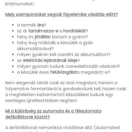
kritériumokat!
Mely szempontokat vegyük figyelembe vásárlás előtt?
a termék
ára
?
az ár
tartalmazza-e
a
hordtáskát
?
hány év
jótállás
t biztosít a gyártó?
hány évig működik a készülék a gyári
akkumulátorával?
milyen gyakran kell cserélni az akkumulátort?
az
elektróda lejáratának ideje
?
milyen gyorsan tudunk csereelektródát vásárolni?
a készülék éves
felülvizsgálat
a megoldott-e?
Nem elegendő tehát csak az árat megnézni, hanem a
folyamatos fenntartásról is gondoskodunk kell, hiszen csak
a megfelelően karbantartott készülékkel tudunk egy
esetleges újraélesztésben segíteni.
Mi a különbség az automata és a félautomata
defibrillátorok között?
A defibrillátorok nemzetközi rövidítése AED (automated