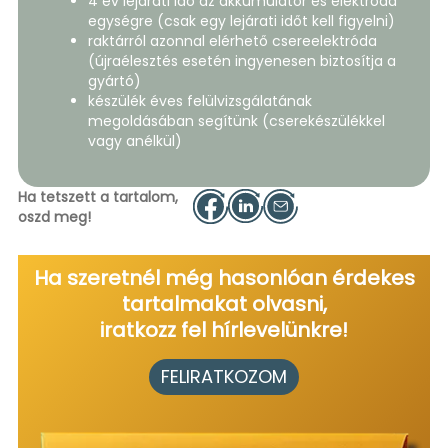
4 év lejárati idő az akkumulátor és elektróda
egységre (csak egy lejárati időt kell figyelni)
raktárról azonnal elérhető csereelektróda
(újraélesztés esetén ingyenesen biztosítja a
gyártó)
készülék éves felülvizsgálatának
megoldásában segítünk (cserekészülékkel
vagy anélkül)
Ha tetszett a tartalom,
oszd meg!
Ha szeretnél még hasonlóan érdekes
tartalmakat olvasni,
iratkozz fel hírlevelünkre!
FELIRATKOZOM